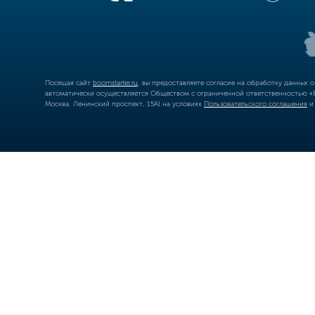
Посещая сайт
boomstarter.ru
, вы предоставляете согласие на обработку данных 
автоматически осуществляется Обществом с ограниченной ответственностью «Б
Москва, Ленинский проспект, 15А) на условиях
Пользовательского соглашения