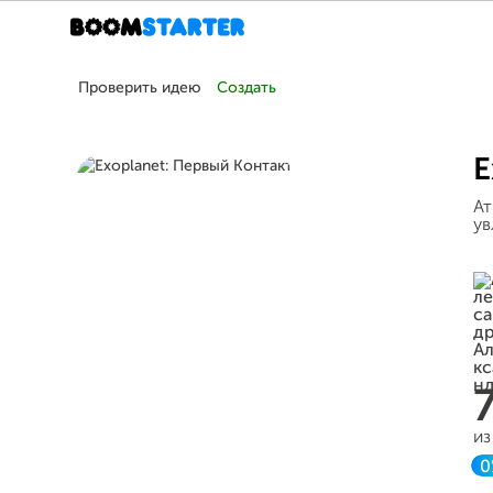
Проверить идею
Создать
E
Ат
ув
из
0