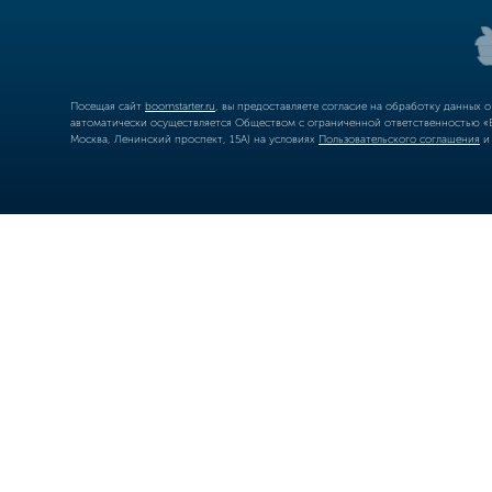
Посещая сайт
boomstarter.ru
, вы предоставляете согласие на обработку данных 
автоматически осуществляется Обществом с ограниченной ответственностью «Б
Москва, Ленинский проспект, 15А) на условиях
Пользовательского соглашения