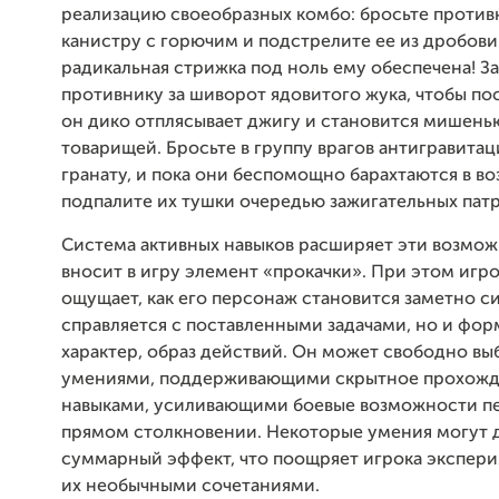
реализацию своеобразных комбо: бросьте против
канистру с горючим и подстрелите ее из дробови
радикальная стрижка под ноль ему обеспечена! З
противнику за шиворот ядовитого жука, чтобы пос
он дико отплясывает джигу и становится мишень
товарищей. Бросьте в группу врагов антигравита
гранату, и пока они беспомощно барахтаются в во
подпалите их тушки очередью зажигательных пат
Система активных навыков расширяет эти возмож
вносит в игру элемент «прокачки». При этом игро
ощущает, как его персонаж становится заметно с
справляется с поставленными задачами, но и фор
характер, образ действий. Он может свободно в
умениями, поддерживающими скрытное прохожд
навыками, усиливающими боевые возможности п
прямом столкновении. Некоторые умения могут 
суммарный эффект, что поощряет игрока экспери
их необычными сочетаниями.