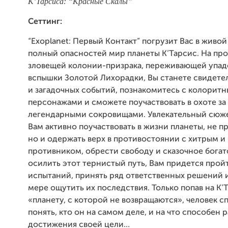
К’Тарсиса: “Красные Скалы”
Сеттинг:
“Exoplanet: Первый Контакт” погрузит Вас в живой
полный опасностей мир планеты К’Тарсис. На пр
зловещей колонии-призрака, переживающей упад
вспышки Золотой Лихорадки, Вы станете свидете
и загадочных событий, познакомитесь с колорит
персонажами и сможете поучаствовать в охоте за
легендарными сокровищами. Увлекательный сюже
Вам активно поучаствовать в жизни планеты, не п
но и одержать верх в противостоянии с хитрым 
противником, обрести свободу и сказочное богат
осилить этот тернистый путь, Вам придется прой
испытаний, принять ряд ответственных решений 
мере ощутить их последствия. Только попав на К’
«планету, с которой не возвращаются», человек с
понять, кто он на самом деле, и на что способен 
достижения своей цели…