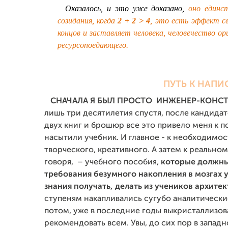
Оказалось, и это уже доказано,
оно единс
созидания, когда
2 + 2 > 4
, это есть эффект св
концов и заставляет человека, человечество 
ресурсопоедающего
.
ПУТЬ К НАП
СНАЧАЛА Я БЫЛ ПРОСТО ИНЖЕНЕР-КОНСТР
лишь три десятилетия спустя, после кандида
двух книг и брошюр все это привело меня к 
насытили учебник. И главное - к необходимос
творческого, креативного. А затем к реально
говоря, – учебного пособия,
которые должны
требования безумного накопления в мозгах 
знания получать, делать из учеников архите
ступеням накапливались сугубо аналитические
потом, уже в последние годы выкристаллизо
рекомендовать всем. Увы, до сих пор в запад