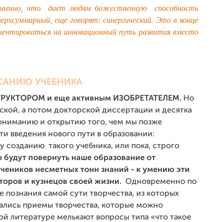
твенно, что дает людям божественную способность
ерхсуммарный, еще говорят: синергический. Это в конце
ориентироваться на инновационный путь развития вместо
ИСАНИЮ УЧЕБНИКА
УКТОРОМ и еще активным ИЗОБРЕТАТЕЛЕМ.
Но
тской, а потом докторской диссертации и десятка
пониманию и открытию того, чем мы позже
ти введения нового пути в образовании:
му созданию такого учебника, или пока, строго
 будут повернуть наше образование от
учеников несметных тонн знаний - к умению эти
кторов и кузнецов своей жизни.
Одновременно по
 познания самой сути творчества, из которых
вались приемы творчества, которые можно
ной литературе мелькают вопросы типа «что такое