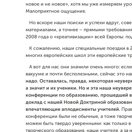
новое и не новое», хотя мы уже измеряем уров
Малоприятное ощущение.
Но вскоре наши поиски и успехи вдруг, сов
материалами, а точнее – прямыми требовани
2008 года о «креативизации» всей Европы: п
К сожалению, наши специальные поездки в 20
многих европейских школ эти европейские т
А вот для нас они значили очень много: если
вакууме и почти бесполезными, сейчас это н
надо. Оставалась, правда, некоторая неувере
а значит и их ученики. Но и эта наша неуве
конференции по образованию, прошедшей в 
доклад с нашей Новой Доктриной образовани
впечатляющие аплодисменты учителей.
Прав
конференции были не обычные, а тоже творче
можем быть твердо уверенными: как только в
творческого образования, наши учителя, а за 