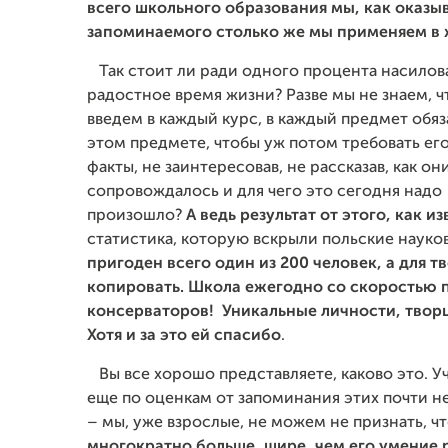
всего школьного образования мы, как оказыв
запоминаемого столько же мы применяем в
Так стоит ли ради одного процента насилова
радостное время жизни? Разве мы не знаем, ч
введем в каждый курс, в каждый предмет обя
этом предмете, чтобы уж потом требовать его
факты, не заинтересовав, не рассказав, как он
сопровождалось и для чего это сегодня надо 
произошло?
А ведь результат от этого, как и
статистика, которую вскрыли польские науко
пригоден всего один из 200 человек, а для тв
копировать. Школа ежегодно со скоростью 
консерваторов! Уникальные личности, творц
Хотя и за это ей спасибо
.
Вы все хорошо представляете, каково это. Уч
еще по оценкам от запоминания этих почти не
– мы, уже взрослые, не можем не признать, ч
многократно больше, шире, чем его умение 