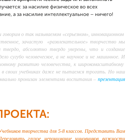
олучается: за насилие физическое во всех
ание, а за насилие интеллектуальное – ничего!
и говорим о так называемом «серьезном», инновационном
ственное, зачастую «развлекательное» творчество мы
твердо, абсолютно твердо уверены, что и создание
ело сугубо человеческое, а не научное и не машинное. И
уховному развитию человечества, к широкомасштабному
ы в своих учебниках даже не пытаемся трогать. Но наш
уквально пронизан элементами воспитания
–
презентация
ПРОЕКТА:
 Учебников творчества для 5-8 классов. Представить Вам
Переломить глухое непонимание чиновников важности