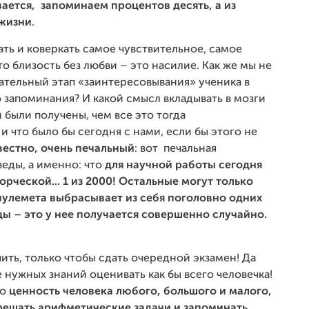
ается, запоминаем процентов десять, а из
 жизни
.
ть и коверкать самое чувствительное, самое
то близость без любви – это насилие. Как же мы не
зательный этап «заинтересовывания» ученика в
 запоминания? И какой смысл вкладывать в мозги
и были получены, чем все это тогда
и что было бы сегодня с нами, если бы этого не
звестно, очень печальный
: вот печальная
веды, а именно: что
для научной работы сегодня
орческой... 1 из 2000! Остальные могут только
пулемета выбрасывает из себя поголовно одних
ы – это у нее получается совершенно случайно.
ить, только чтобы сдать очередной экзамен! Да
 нужных знаний оценивать как бы всего человечка!
то
ценность человека любого, большого и малого,
решать арифметические задачи и запоминать