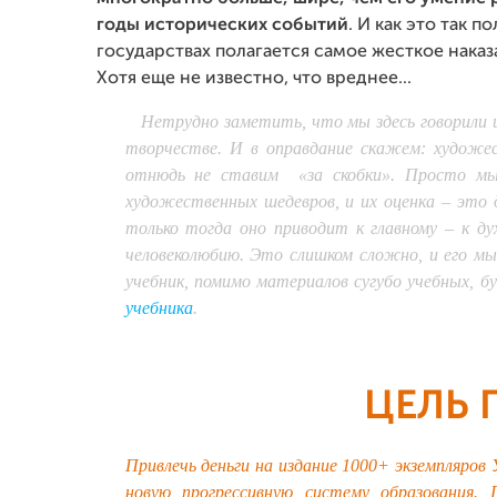
годы исторических событий
. И как это так п
государствах полагается самое жесткое наказ
Хотя еще не известно, что вреднее...
Нетрудно заметить, что мы здесь говорили 
творчестве. И в оправдание скажем: художе
отнюдь не ставим «за скобки». Просто мы 
художественных шедевров, и их оценка – это д
только тогда оно приводит к главному – к д
человеколюбию. Это слишком сложно, и его м
учебник, помимо материалов сугубо учебных, б
учебника
.
ЦЕЛЬ 
Привлечь деньги на издание 1000+ экземпляров
новую прогрессивную систему образования. 