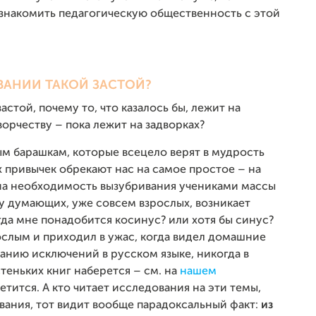
ознакомить педагогическую общественность с этой
ВАНИИ ТАКОЙ ЗАСТОЙ?
стой, почему то, что казалось бы, лежит на
ворчеству – пока лежит на задворках?
м барашкам, которые всецело верят в мудрость
х привычек обрекают нас на самое простое – на
на необходимость вызубривания учениками массы
м у думающих, уже совсем взрослых, возникает
огда мне понадобится косинус? или хотя бы синус?
ослым и приходил в ужас, когда видел домашние
ванию исключений в русском языке, никогда в
теньких книг наберется – см. на
нашем
ретится. А кто читает исследования на эти темы,
вания, тот видит вообще парадоксальный факт:
из