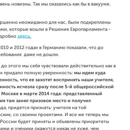
ень новизны. Так мы оказались как бы в вакууме.
ершенно неожиданно для нас, были подкреплены
ями, которые вошли в Решение Европарламента -
одробно
здесь
.
10 и 2012 годах в Германию показали, что до
ребования даже не дошли.
 до этого мы себя чувствовали действительно как в
ам придало полную уверенность:
мы идем куда
нность, что ее захотят воспринять наши учителя,
ренность исчезла сразу после 5-й общероссийской
Москве в марте 2014 года: представленный
я там занял призовое место и получил
да, придется признать: учителя на той
ские, со своими проектами. И все же теперь мы
 России будет приняты и объявлены приоритеты
ними и ученики окажутся никак не хуже, чем