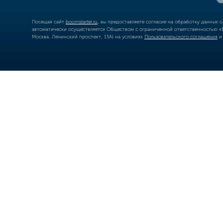
Посещая сайт
boomstarter.ru
, вы предоставляете согласие на обработку данных 
автоматически осуществляется Обществом с ограниченной ответственностью «Б
Москва, Ленинский проспект, 15А) на условиях
Пользовательского соглашения