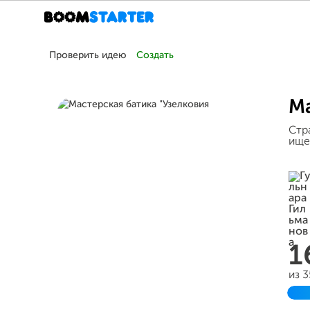
Проверить идею
Создать
Ма
Стр
ище
1
из 
З