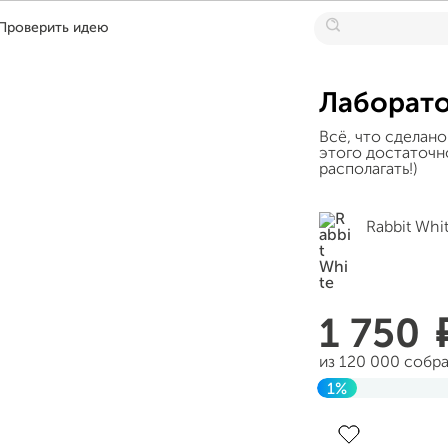
Проверить идею
Лаборато
Всё, что сделано
этого достаточн
располагать!)
Rabbit Whi
1 750
из 120 000 собр
1%
Завершен 07 авг