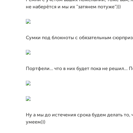
Ремни с учетом ваших пожеланий, тоже вам, 
не наберётся и мы их "затянем потуже")))
Сумки под блокноты с обязательным сюрприз
Портфели... что в них будет пока не решил...
Ну а мы до истечения срока будем делать то,
умеем)))