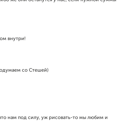
либо же они останутся у нас, если нужной суммы
ом внутри!
 Подумаем со Стешей)
 что нам под силу, уж рисовать-то мы любим и