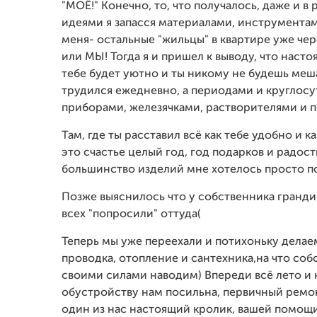
"МОЁ!" Конечно, то, что получалось, даже и в
идеями я запасся материалами, инструментами
меня- остальные "жильцы" в квартире уже че
или МЫ! Тогда я и пришел к выводу, что насто
тебе будет уютно и ты никому не будешь меша
трудился ежедневно, а периодами и круглос
приборами, железячками, растворителями и 
Там, где ты расставил всё как тебе удобно и 
это счастье целый год, год подарков и радос
большинство изделий мне хотелось просто по
Позже выяснилось что у собственника грандио
всех "попросили" оттуда(
Теперь мы уже переехали и потихоньку дела
проводка, отопление и сантехника,на что соб
своими силами наводим) Впереди всё лето и к
обустройству нам посильна, первичный ремон
один из нас настоящий кролик, вашей помощи