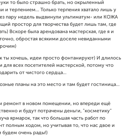
 руки то было страшно брать, но окрыленный
 и терпением... Только терпения хватало лишь у
рез пару недель выдвинули ультиматум- или КОЖА
ящий простор для творчества будет лишь там, где
ть) Вскоре была арендована мастерская, где я и
уточно, обростая всякими доселе невиданными
прочим)
как ты хочешь, идеи просто фонтанируют) И длилось
ти для всех посетителей мастерской, потому что
дарить от чистого сердца...
зные планы на это место и там будет гостиница...
ем ремонт в новом помещении, но впереди ещё
ственно и будут потрачены деньги, "косметику"
уча ярмарок, так что большая часть работ по
т полным ходом, но учитывая то, что нас двое и
 будем очень рады!)