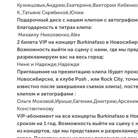
Кузнецовых,Андрею,Екатерине,Виктории
Кибенко
К.,Татьяне Скрябиной,Юлии
Подарочный диск с нашим клипом с автографом
благодарность в титрах клипа:
Михаилу Николаенко,Alex
2 билета
VIP
на концерт Burkinafaso в Новосибир
Возможность выйти на сцену с нами, где мы пре
разрекламируем вас на весь город:
Нине и Надежде,Надежде
Приглашение на презентацию клипа (будет прох
Новосибирске, в клубе Posh , или Rock City, точн
известно после завершения
съемок клипа), посте
клипом и автографами :
Ольге Моховой,Ирише,Евгении,Дмитрию,Арсени
Константинову
VIP
-абонемент на все концерты Burkinafaso в Н
сроком на 1
год. Возможность выйти на сцену с 
из концертов, где мы
представим и разрекламир