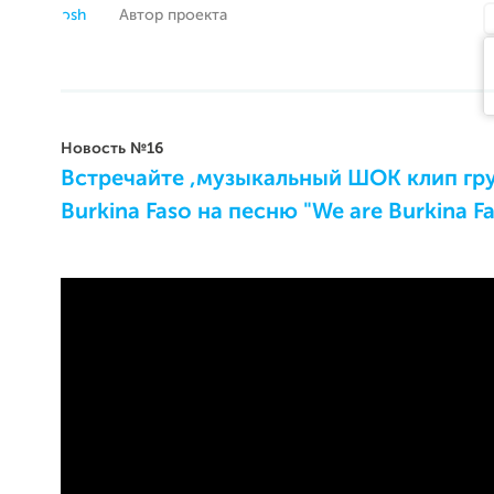
Автор проекта
Новость №16
Встречайте ,музыкальный ШОК клип гр
Burkina Faso на песню "We are Burkina F