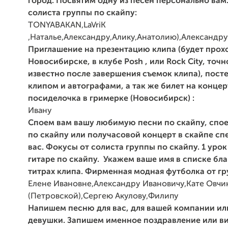
город. Посвятим одну из песен
персонально вам
солиста группы по скайпу:
TONYABAKAN
,LaVriK
,Наталье,Александру,Алику,Анатолию),Александр
Приглашение на презентацию клипа (будет прох
Новосибирске, в клубе Posh , или Rock City, точн
известно после завершения
съемок клипа), посте
клипом и автографами, а так же билет на
концер
посиделочка в гримерке (Новосибирск) :
Ивану
Споем вам вашу любимую песни по скайпу, спо
по скайпу или получасовой концерт в скайпе сп
вас. Фокусы от солиста группы по скайпу. 1 урок
гитаре по скайпу. Укажем ваше имя в списке бл
титрах клипа. Фирменная модная футболка от гр
Елене Ивановне,Александру Ивановичу,Кате Овч
(Петровской),Сергею Акулову,Филипу
Напишем песню для вас, для вашей компании ил
девушки.
Запишем именное поздравление или ви