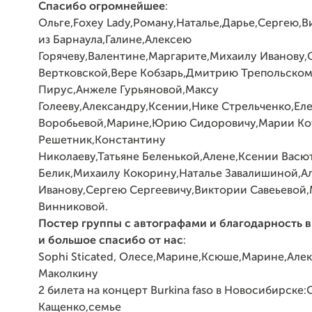
Спасибо огромнейшее
:
Ольге,Foxey Lady,Роману,Наталье,Дарье,Сергею,
из
Барнаула,Галине,Алексею
Горячеву,Валентине,Маргарите,Михаилу
Иванову,
Вертковской,Вере Кобзарь,Дмитрию Трепольско
Пирус,Анжеле Гурьяновой,Максу
Голееву,Александру,Ксении,Нике Стрельченко,Ел
Воробьевой,Марине,Юрию Сидоровичу,Марии
Ко
Решетник,Константину
Николаеву,Татьяне
Беленькой,Алене,Ксении Вас
Белик,Михаилу Кокорину,Наталье Завалишиной,А
Иванову,Сергею Сергеевичу,Виктории Савеьевой
Винниковой.
Постер группы с автографами и благодарность в
и большое спасибо от нас
:
Sophi Sticated, Олесе,Марине,Ксюше,Марине,Але
Маколкину
2 билета на концерт Burkina faso в Новосибирске:
Кащенко,семье