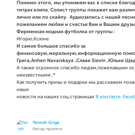
Помимо этого, мы
упомянем вас в списке благо
титрах клипа. Солист группы
покажет вам разли
лично или по скайпу. Аудиозапись с нашей песн
пожеланием любви и счастья Вам и Вашим друзь
Фирменная модная футболка от группы :
Игорю,Ксюне
И самое большое спасибо за
финансовую,моральную,информационную помо
Грига,Anhen Navarskaya ,Славе Slevin ,Юльке Щ
А также огромное спасибо людям,пожелавшим ос
неизвестными.:*
Как получить призы и подарки мы расскажем поз
наши
новости на наших соц.страницах
В контакте
Face
Yanosh Griga
Автор проекта