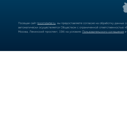
Посещая сайт
boomstarter.ru
, вы предоставляете согласие на обработку данных 
автоматически осуществляется Обществом с ограниченной ответственностью «Б
Москва, Ленинский проспект, 15А) на условиях
Пользовательского соглашения