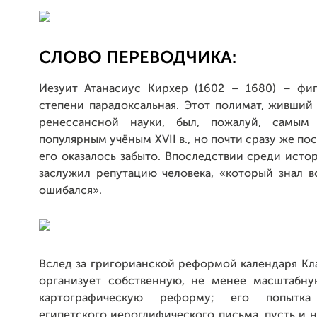
СЛОВО ПЕРЕВОДЧИКА:
Иезуит Атанасиус Кирхер (1602 – 1680) – фи
степени парадоксальная. Этот полимат, живший 
ренессансной науки, был, пожалуй, самым
популярным учёным XVII в., но почти сразу же по
его оказалось забыто. Впоследствии среди исто
заслужил репутацию человека, «который знал в
ошибался».
Вслед за григорианской реформой календаря Кл
организует собственную, не менее масштабну
картографическую реформу; его попытка
египетского иероглифического письма, пусть и н