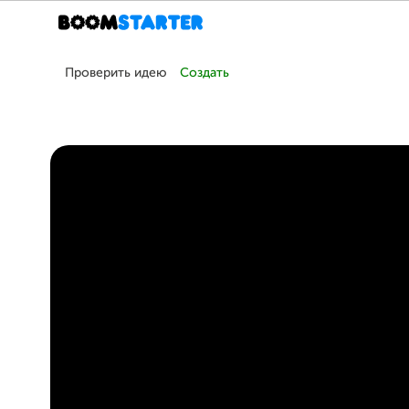
Проверить идею
Создать