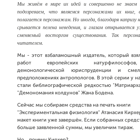
Мы живём в мире их идей и совершенно не знаем 
подозреваем, что являемся персонажами их книг, 
полагается персонажам. Но иногда, благодаря капризу н
срывается пелена неведения, и глазам открывается 
сменяемый восторгом существования. Так персо
читателем.
Мы - этот взбаламошный издатель, который взя
работ европейских натурфилософов
демонологической юриспруденции и сме
предположениях антропологов. В этой серии у н
стали библиографической редкостью "Матриарха
"Демономания колдунов" Жана Бодена.
Сейчас мы собираем средства на печать книги
"Экспериментальная физиология" Атанасия Кирхе
макет книги уже завершён. Если собранных средс
больше заявленной суммы, мы увеличим тираж.
Но... почему Кирхер?