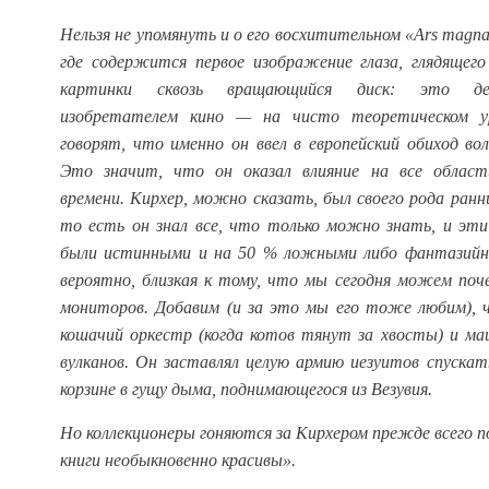
Нельзя не упомянуть и о его восхитительном «Ars magna 
где содержится первое изображение глаза, глядящег
картинки сквозь вращающийся диск: это де
изобретателем кино — на чисто теоретическом ур
говорят, что именно он ввел в европейский обиход во
Это значит, что он оказал влияние на все област
времени. Кирхер, можно сказать, был своего рода ран
то есть он знал все, что только можно знать, и эти
были истинными и на 50 % ложными либо фантазийн
вероятно, близкая к тому, что мы сегодня можем поч
мониторов. Добавим (и за это мы его тоже любим), 
кошачий оркестр (когда котов тянут за хвосты) и ма
вулканов. Он заставлял целую армию иезуитов спускат
корзине в гущу дыма, поднимающегося из Везувия.
Но коллекционеры гоняются за Кирхером прежде всего п
книги необыкновенно красивы
»
.