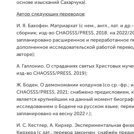
основе изысканий Сахарчука).
Автор следующих переводов
:
И. Я. Бахофен. Матриархат (с нем., англ., лат. и др.-
сборник; изд-во CHAOSSS/PRESS, 2018; на 2022/20
запланировано расширенное и переработанное п
дополненное исследовательской работой перево
авторе);
А. Галлонио. О страданиях святых Христовых мучен
изд-во CHAOSSS/PRESS, 2019);
Ж. Боден. О демономании колдунов (со ср.-фр.; и
CHAOSSS/PRESS, 2021; снабжено предисловием, 
является крупнейшим на данный момент биогра
исследованием о Бодене на русском языке; пере
запланировано на весну 2022 г.);
И. С. Кестлер, А. Кирхер. Экспериментальная физ
Кирхера (с лат.; перевод закончен, снабжён пред