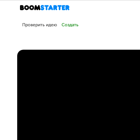
Проверить идею
Создать