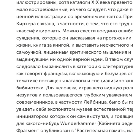
иллюстрированы, хотя каталоги XIX века презенто
мало востребованные, из чего следует, что даже 
ценной иллюстрации со временем меняется. При
Кирхера связана, в частности, с тем, что его труд
классифицировать. Можно свести воедино ошиб
суждения, которые он высказывал на протяжении 
жизни, книга за книгой, и выставить несчастного 
самоучкой, лишенным критического мышления и 
выдвинувшим ни одной верной идеи. В таком слу
следовало бы зачислить в категорию «литературн
как говорят французы, включающую и безумцев от
тематике посвящены каталоги и специализирова
библиотеки. Для человека, игравшего видную рол
иезуитов и пользовавшегося глубоким уважением
современников, в частности Лейбница, было бы п
увидеть себя экспонатом музеев естественной те
инициатором которых он сам выступал, и годящим
для какого-нибудь Wunderkammer (Кабинета редк
Фрагмент опубликован в "Растительная память, и