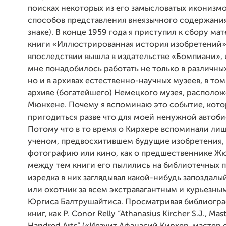
поисках некоторых из его замысловатых иконизмо
способов представления внеязычного содержания
знаке). В конце 1959 года я приступил к сбору ма
книги «Иллюстрированная история изобретений»
впоследствии вышла в издательстве «Бомпиани», 
мне понадобилось работать не только в различны
но и в архивах естественно-научных музеев, в том
архиве (богатейшего) Немецкого музея, располож
Мюнхене. Почему я вспоминаю это событие, кото
пригодиться разве что для моей ненужной автоб
Потому что в то время о Кирхере вспоминали лиш
ученом, предвосхитившем будущие изобретения,
фотографию или кино, как о предшественнике Жю
между тем книги его пылились на библиотечных п
изредка в них заглядывал какой-нибудь запоздал
или охотник за всем экстравагантным и курьезны
Юргиса Балтрушайтиса. Просматривая библиогра
книг, как Р. Conor Relly “Athanasius Kircher S.J., Mast