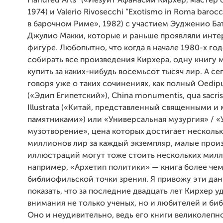
Handred Arts” («Иезуит Афанасий Кирхер, мастер с
1974) и Valerio Rivosecchi “Exotismo in Roma baroc
в барочном Риме», 1982) с участием Эудженио Ба
Джулио Макки, которые и раньше проявляли инте
фигуре. Любопытно, что когда в начале 1980-х год
собирать все произведения Кирхера, одну книгу
купить за каких-нибудь восемьсот тысяч лир. А се
говоря уже о таких сочинениях, как полный Oedip
(«Эдип Египетский»), China monumentis, qua sacris
Illustrata («Китай, представленный священными 
памятниками») или «Универсальная музургия» / 
музотворение», цена которых достигает нескольк
миллионов лир за каждый экземпляр, малые прои
иллюстраций могут тоже стоить нескольких милли
например, «Архетип политики» — книга более чем
библиофильской точки зрения. Я привожу эти дан
показать, что за последние двадцать лет Кирхер 
внимания не только ученых, но и любителей и би
Оно и неудивительно, ведь его книги великолепн