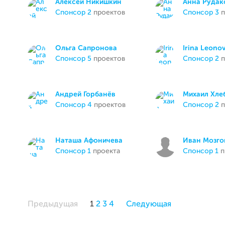
Алексей Никишкин
Анна Рудак
спонсор 2
проектов
спонсор 3
п
Ольга Сапронова
Irina Leono
спонсор 5
проектов
спонсор 2
п
Андрей Горбанёв
Михаил Хле
спонсор 4
проектов
спонсор 2
п
Наташа Афоничева
Иван Мозго
спонсор 1
проекта
спонсор 1
п
Предыдущая
1
2
3
4
Следующая