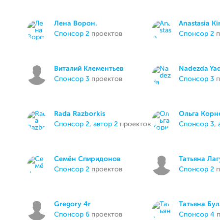
Лена Ворон.
Anastasia K
спонсор 2
проектов
спонсор 2
п
Виталий Клементьев
Nadezda Yad
спонсор 3
проектов
спонсор 3
п
Rada Razborkis
Ольга Корн
спонсор 2
,
автор 2
проектов
спонсор 3
,
Семён Спиридонов
Татьяна Лаг
спонсор 2
проектов
спонсор 2
п
Gregory 4r
Татьяна Бу
спонсор 6
проектов
спонсор 4
п