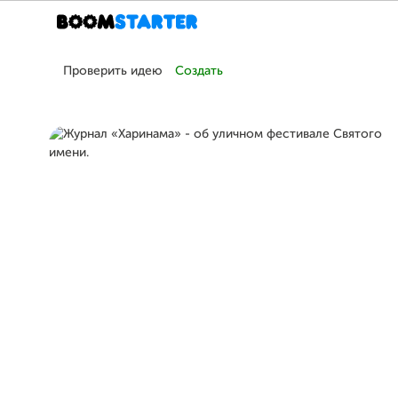
Проверить идею
Создать