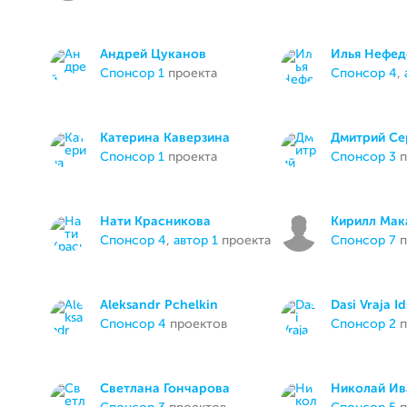
Андрей Цуканов
Илья Нефед
спонсор 1
проекта
спонсор 4
,
Катерина Каверзина
Дмитрий Се
спонсор 1
проекта
спонсор 3
п
Нати Красникова
Кирилл Мак
спонсор 4
,
автор 1
проекта
спонсор 7
п
Aleksandr Pchelkin
Dasi Vraja Id
спонсор 4
проектов
спонсор 2
п
Светлана Гончарова
Николай Ив