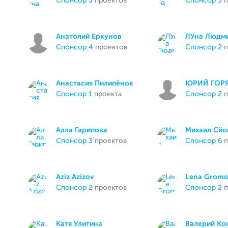
спонсор 3
проектов
спонсор 5
п
Анатолий Еркунов
ЛУна Людм
спонсор 4
проектов
спонсор 2
п
Анастасия Пилипёнок
ЮРИЙ ГОР
спонсор 1
проекта
спонсор 2
п
Алла Гарипова
Михаил Сйо
спонсор 3
проектов
спонсор 6
п
Aziz Azizov
Lena Grom
спонсор 2
проектов
спонсор 2
п
Катя Улитина
Валерий Ко