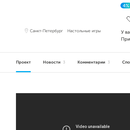
4%
З
Санкт-Петербург
Настольные игры
У в
При
Проект
Новости
3
Комментарии
3
Сп