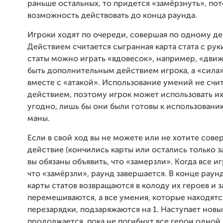
раньше остальных, то придется «замёрзнуть», пот
возможность действовать до конца раунда.
Игроки ходят по очереди, совершая по одному де
Действием считается сыгранная карта стата с рук
статы можно играть «вдовесок», например, «дви
быть дополнительным действием игрока, а «сила»
вместе с «атакой». Использование умений не счи
действием, поэтому игрок может использовать их
угодно, лишь бы они были готовы к использовани
маны.
Если в свой ход вы не можете или не хотите сове
действие (кончились карты или остались только з
вы обязаны объявить, что «замерзли». Когда все и
что «замёрзли», раунд завершается. В конце раун
карты статов возвращаются в колоду их героев и 
перемешиваются, а все умения, которые находятс
перезарядки, подзаряжаются на 1. Наступает новы
продолжается, пока не погибнут все герои одной