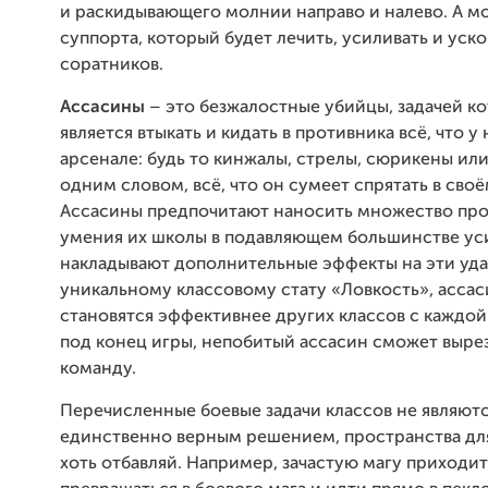
и раскидывающего молнии направо и налево. А м
суппорта, который будет лечить, усиливать и уск
соратников.
Ассасины
– это безжалостные убийцы, задачей к
является втыкать и кидать в противника всё, что у 
арсенале: будь то кинжалы, стрелы, сюрикены или
одним словом, всё, что он сумеет спрятать в сво
Ассасины предпочитают наносить множество прос
умения их школы в подавляющем большинстве ус
накладывают дополнительные эффекты на эти уда
уникальному классовому стату «Ловкость», асса
становятся эффективнее других классов с каждой 
под конец игры, непобитый ассасин сможет выре
команду.
Перечисленные боевые задачи классов не являют
единственно верным решением, пространства дл
хоть отбавляй. Например, зачастую магу приходи