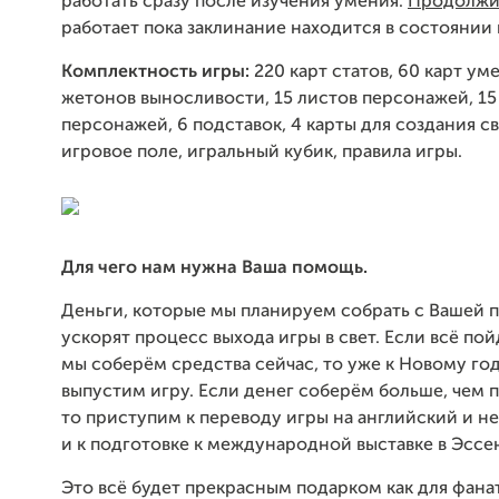
работать сразу после изучения умения.
Продолжи
работает пока заклинание находится в состоянии 
Комплектность игры:
220 карт статов, 60 карт ум
жетонов выносливости, 15 листов персонажей, 1
персонажей, 6 подставок, 4 карты для создания с
игровое поле, игральный кубик, правила игры.
Для чего нам нужна Ваша помощь.
Деньги, которые мы планируем собрать с Вашей
ускорят процесс выхода игры в свет. Если всё по
мы соберём средства сейчас, то уже к Новому го
выпустим игру. Если денег соберём больше, чем 
то приступим к переводу игры на английский и н
и к подготовке к международной выставке в Эссен
Это всё будет прекрасным подарком как для фанат