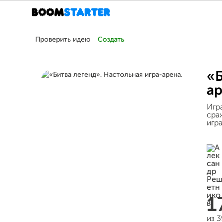
Проверить идею
Создать
«Б
ар
Игр
сраж
игра
1
из 