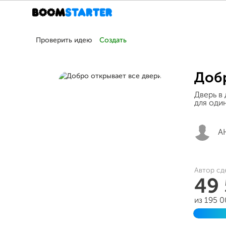
Проверить идею
Создать
Добр
Дверь в
для оди
А
Автор сд
49
из 195 
Заверш