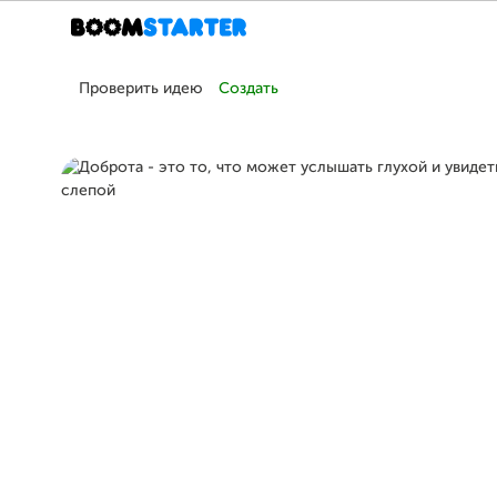
Проверить идею
Создать