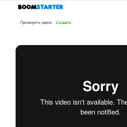
Проверить идею
Создать