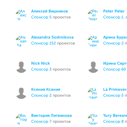
Алексей Вишняков
Peter Peter
спонсор 5
проектов
спонсор 1
,
Alexandra Soshnikova
Арина Бурк
спонсор 152
проектов
спонсор 2
п
Nick Nick
Ирина Серг
спонсор 3
проектов
спонсор 60
Ксения Ксения
La Primaver
спонсор 2
проектов
спонсор 5
п
Виктория Литвинова
Yury Beresn
спонсор 7
проектов
спонсор 8
п