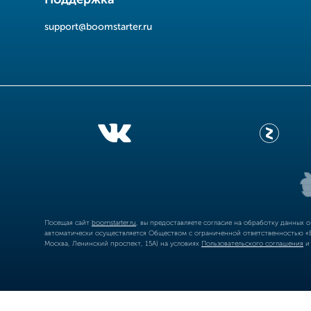
Поддержка
support@boomstarter.ru
Посещая сайт
boomstarter.ru
, вы предоставляете согласие на обработку данных 
автоматически осуществляется Обществом с ограниченной ответственностью «Б
Москва, Ленинский проспект, 15А) на условиях
Пользовательского соглашения