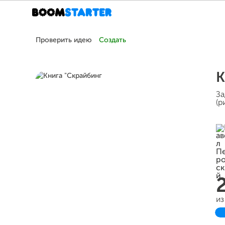
Проверить идею
Создать
К
За
(р
из