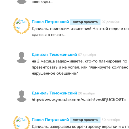
шли годы...
Павел Петровский
Автор проекта
07 декабря
Даниэль, приносим извинения! На этой неделе о
сдаться в печать...
Даниэль Тиможинский
07 декабря
на 2 месяца задерживаете. кто-то планировал по
презентовать и не успел. как планируете компен
нарушенное обещание?
Даниэль Тиможинский
20 ноября
https://www.youtube.com/watch?v=s6PjUCKQ8Tc
Павел Петровский
Автор проекта
30 октября
Даниэль, завершаем корректировку верстки и отп