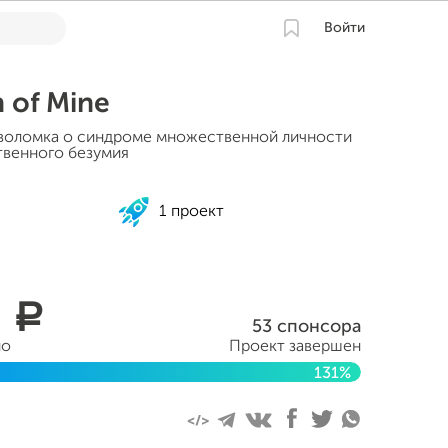
Войти
n of Mine
воломка о синдроме множественной личности
твенного безумия
1 проект
5
a
53 спонсора
но
Проект завершен
131%
реля 2016