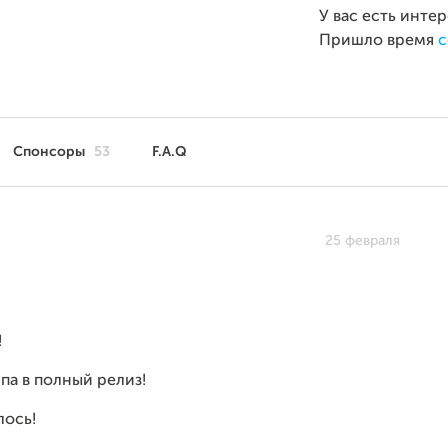
У вас есть инте
Пришло время
с
Спонсоры
53
F.A.Q
25 февраля
!
упа в полный релиз!
лось!