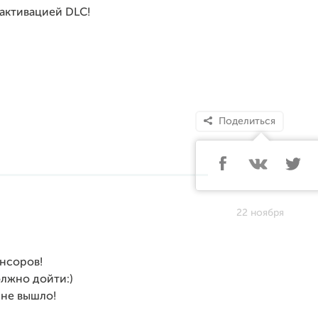
 активацией DLC!
Поделиться
22 ноября
нсоров!
олжно дойти:)
 не вышло!