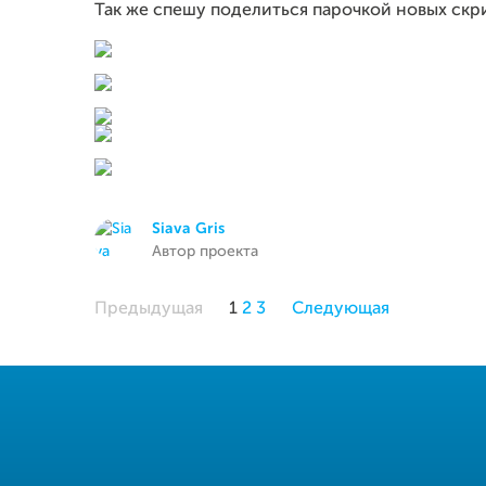
Так же спешу поделиться парочкой новых скр
Siava Gris
Автор проекта
Предыдущая
1
2
3
Следующая