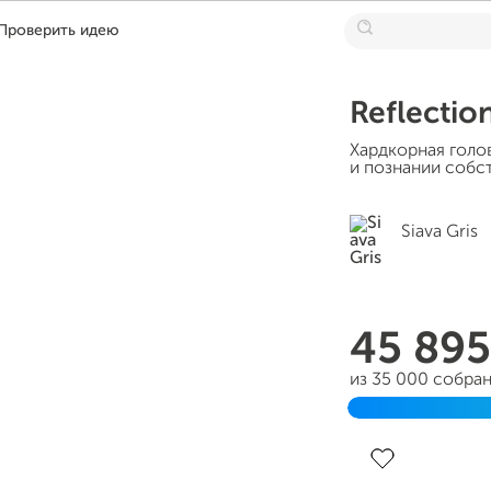
Проверить идею
Reflectio
Хардкорная голо
и познании собс
Siava Gris
45 89
из 35 000 собра
Завершен 09 ап