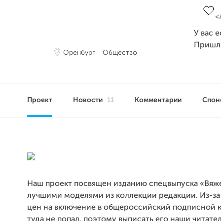
У вас 
Пришл
Оренбург
Общество
Проект
Новости
11
Комментарии
Спон
Наш проект посвящен изданию спецвыпуска «Вяж
лучшими моделями из коллекции редакции. Из-з
цен на включение в общероссийский подписной 
туда не попал, поэтому выписать его наши читате