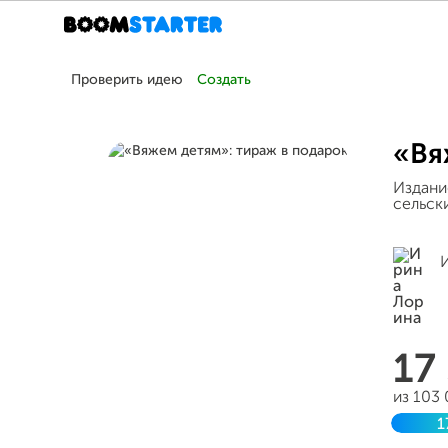
Проверить идею
Создать
«Вя
Издани
сельск
17
из 103
1
Завер