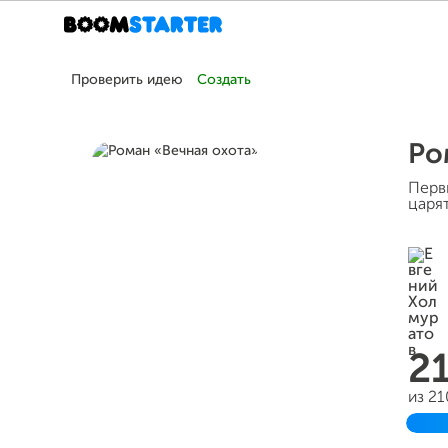
Проверить идею
Создать
Ро
Перв
царят
2
из 2
Зав