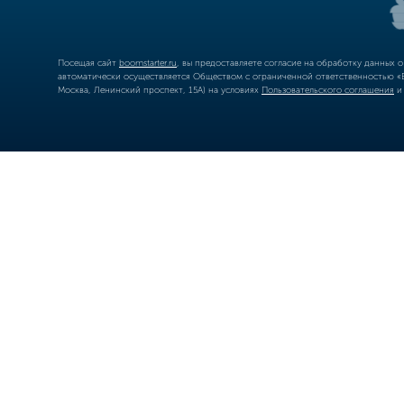
Посещая сайт
boomstarter.ru
, вы предоставляете согласие на обработку данных 
автоматически осуществляется Обществом с ограниченной ответственностью «Б
Москва, Ленинский проспект, 15А) на условиях
Пользовательского соглашения