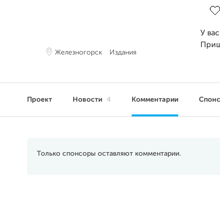
У ва
Приш
Железногорск
Издания
Проект
Новости
4
Комментарии
Спон
Только спонсоры оставляют комментарии.