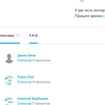
У вас есть инте
Пришло время
с
понсоры
19
F.A.Q
Диана Безе
спонсор 4
проектов
Yulya Chai
спонсор 4
проектов
Алексей Барбашин
спонсор 7
проектов