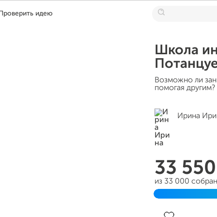
Проверить идею
Школа ин
Потанцуе
Возможно ли за
помогая другим?
Ирина Ири
33 55
из 33 000 собра
Завершен 05 ма