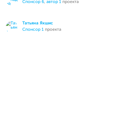
спонсор 6
,
автор 1
проекта
Татьяна Якшис
спонсор 1
проекта