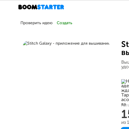
Проверить идею
Создать
S
в
Выш
удо
Авт
1
из 