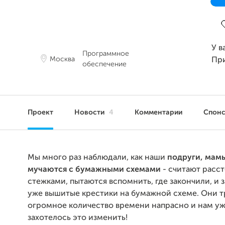
З
У в
Программное
Москва
Пр
обеспечение
Проект
Новости
4
Комментарии
Спон
Мы много раз наблюдали, как наши
подруги, мам
мучаются с бумажными схемами
- считают расс
стежками, пытаются вспомнить, где закончили, и 
уже вышитые крестики на бумажной схеме. Они т
огромное количество времени напрасно и нам у
захотелось это изменить!