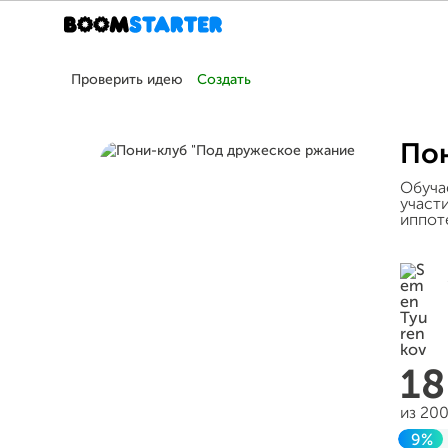
Проверить идею
Создать
Пон
Обуча
участ
иппот
18
из 20
9%