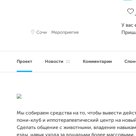
Заве
У вас
Сочи
Мероприятия
Приш
Проект
Новости
11
Комментарии
Спон
Мы собираем средства на то, чтобы вывести дей
пони-клуб и иппотерапевтический центр на новый
Сделать общение с животными, владение навыка
езды, навык ухода за лошадьми более массовыми.