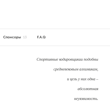
Спонсоры
13
F.A.Q
Спортивные кодировщикии
подобны
средневековым алхимикам,
и цель у них
одна –
абсолютная
неуязвимость.