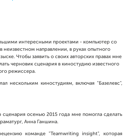
большими интересными проектами - компьютер со
в неизвестном направлении, в руках опытного
ыске. Чтобы заявить о своих авторских правах мне
лать черновик сценария в киностудию известного
ого режиссера.
ал нескольким киностудиям, включая "Базелевс",
р сценария осенью 2015 года мне помогла сделать
раматург, Анна Ганшина.
цензию команде "Teamwriting insight", которая