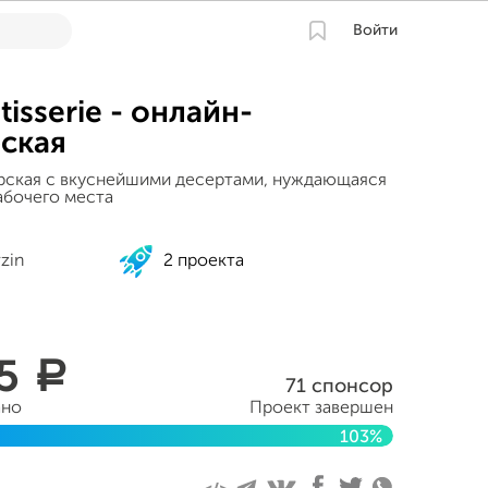
Войти
tisserie - онлайн-
ская
рская с вкуснейшими десертами, нуждающаяся
абочего места
rzin
2 проекта
25
a
71 спонсор
ано
Проект завершен
103%
ля 2015