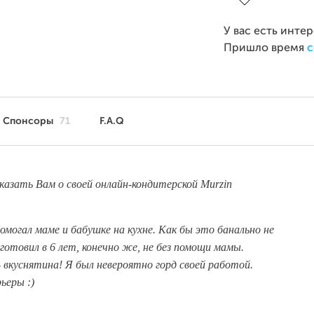
У вас есть инте
Пришло время
с
Спонсоры
71
F.A.Q
казать Вам о своей онлайн-кондитерской Murzin
помогал маме и бабушке на кухне. Как бы это банально не
иготовил в 6 лет, конечно же, не без помощи мамы.
вкуснятина! Я был невероятно горд своей работой.
ьеры :)