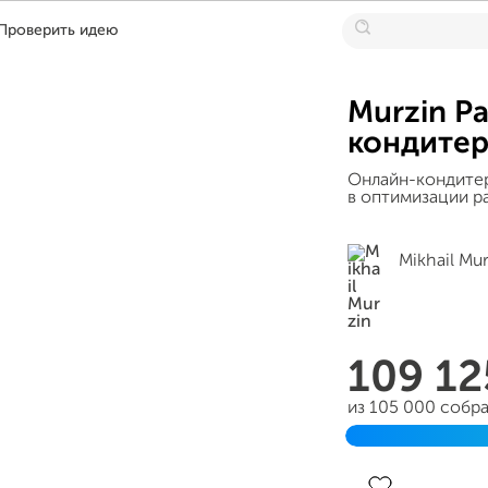
Проверить идею
Murzin Pa
кондитер
Онлайн-кондите
в оптимизации р
Mikhail Mu
109 1
из 105 000 собр
Завершен 31 ию