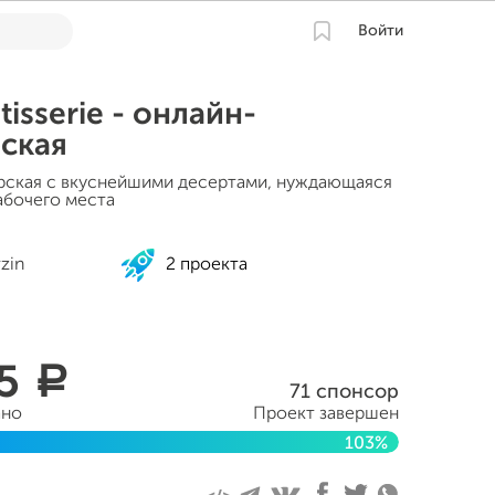
Войти
tisserie - онлайн-
ская
рская с вкуснейшими десертами, нуждающаяся
абочего места
rzin
2 проекта
25
a
71 спонсор
ано
Проект завершен
103%
ля 2015