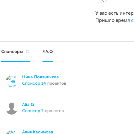
У вас есть инте
Пришло время
с
Спонсоры
71
F.A.Q
Нина Поляничева
спонсор 14
проектов
Alia G
спонсор 7
проектов
Алия Касимова