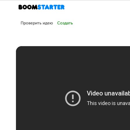
Проверить идею
Создать