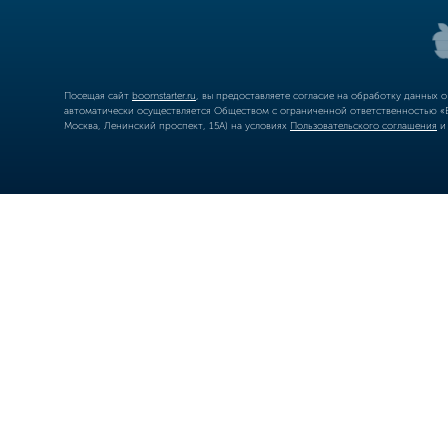
Посещая сайт
boomstarter.ru
, вы предоставляете согласие на обработку данных 
автоматически осуществляется Обществом с ограниченной ответственностью «Б
Москва, Ленинский проспект, 15А) на условиях
Пользовательского соглашения