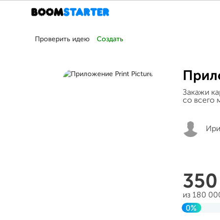
Проверить идею
Создать
Прило
Закажи ка
со всего 
Ири
35
из 180 00
0%
Заверше