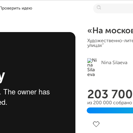
Проверить идею
«На москов
Художественно-лите
улицах”
Nina Silaeva
203 70
из 200 000 собрано
Завершен 26 феврал