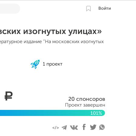
Войти
ских изогнутых улицах»
ратурное издание “На московских изогнутых
1 проект
0
a
20 спонсоров
Проект завершен
101%
я 2015