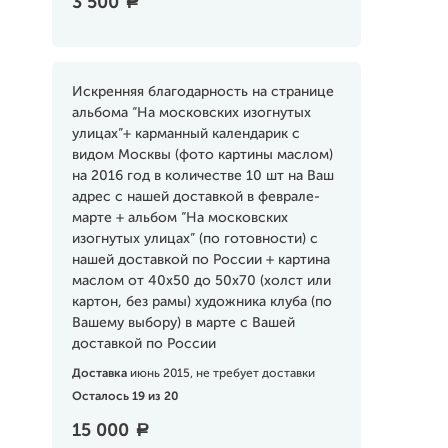
3 500
a
Искренняя благодарность на странице
альбома “На московских изогнутых
улицах”+ карманный календарик c
видом Москвы (фото картины маслом)
на 2016 год в количестве 10 шт на Ваш
адрес с нашей доставкой в феврале-
марте + альбом “На московских
изогнутых улицах” (по готовности) с
нашей доставкой по России + картина
маслом от 40х50 до 50х70 (холст или
картон, без рамы) художника клуба (по
Вашему выбору) в марте с Вашей
доставкой по России
Доставка
июнь 2015, не требует доставки
Осталось 19 из 20
15 000
a