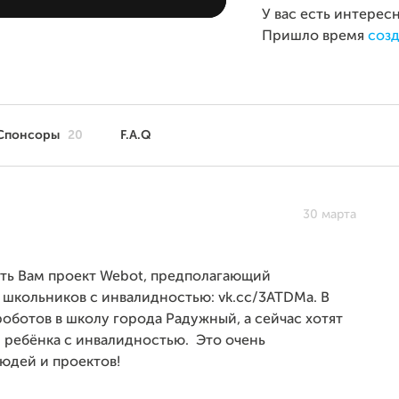
У вас есть интерес
Пришло время
созд
Спонсоры
20
F.A.Q
30 марта
ить Вам проект Webot, предполагающий
 школьников с инвалидностью: vk.cc/3ATDMa. В
оботов в школу города Радужный, а сейчас хотят
 ребёнка с инвалидностью. Это очень
юдей и проектов!