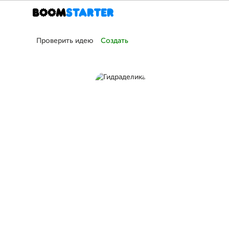
Проверить идею
Создать