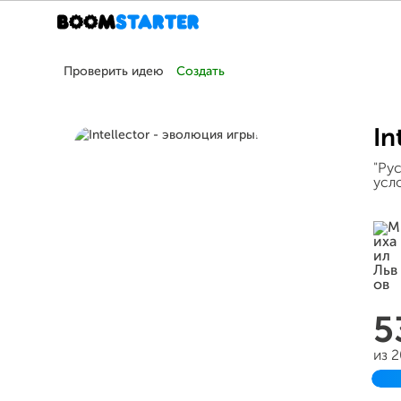
Проверить идею
Создать
In
"Ру
усло
5
из 
З