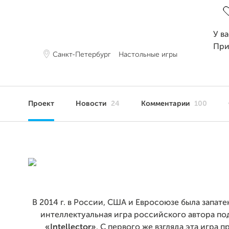
У в
При
Санкт-Петербург
Настольные игры
Проект
Новости
24
Комментарии
100
В 2014 г. в России, США и Евросоюзе была запат
интеллектуальная игра российского автора по
«Intellector»
. С первого же взгляда эта игра 