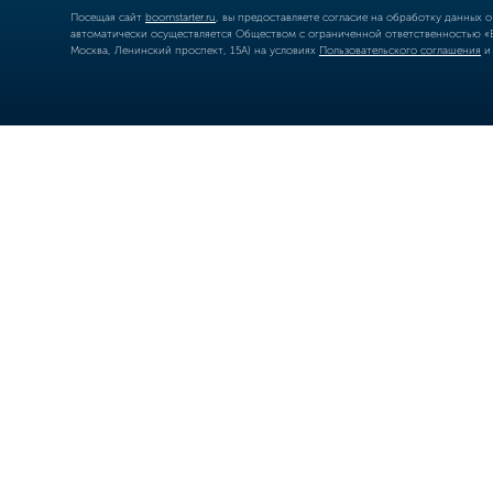
Посещая сайт
boomstarter.ru
, вы предоставляете согласие на обработку данных 
автоматически осуществляется Обществом с ограниченной ответственностью «Б
Москва, Ленинский проспект, 15А) на условиях
Пользовательского соглашения