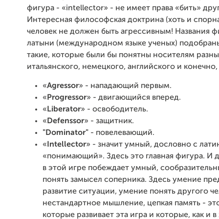
фигура - «intellector» - не имеет права «бить» др
Интересная философская доктрина (хоть и спорна
человек не должен быть агрессивным! Названия ф
латыни (международном языке ученых) подобран
такие, которые были бы понятны носителям разных 
итальянского, немецкого, английского и конечно,
«
Agressor
» - нападающий первым.
«
Progressor
» - двигающийся вперед.
«
Liberator
» - освободитель.
«
Defenssor
» - защитник.
"Dominator"
- повелевающий.
«
Intellector
» - значит умный, дословно с лати
«понимающий». Здесь это главная фигура. И 
в этой игре побеждает умный, сообразитель
понять замысел соперника. Здесь умение пре
развитие ситуации, умение понять другого че
нестандартное мышление, цепкая память - это
которые развивает эта игра и которые, как и в