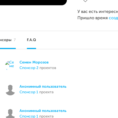
У вас есть интерес
Пришло время
созд
нсоры
7
F.A.Q
Семен Морозов
спонсор 2
проектов
Анонимный пользователь
спонсор 1
проекта
Анонимный пользователь
спонсор 1
проекта