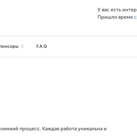
У вас есть инте
Пришло время
с
понсоры
5
F.A.Q
оемкий процесс. Каждая работа уникальна и