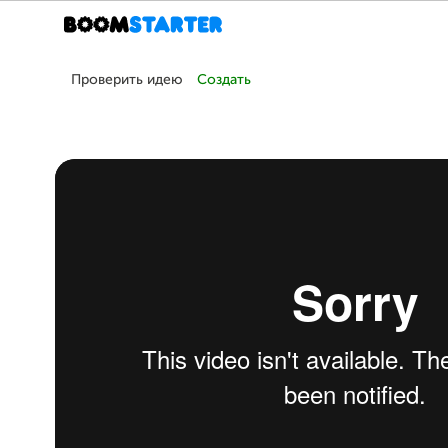
Проверить идею
Создать