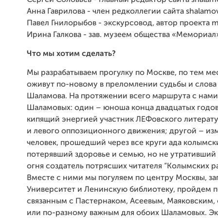
Сергей Соловьев - главный редактор сайта shalam
Анна Гаврилова - член редколлегии сайта shalamov
Павел Гнилорыбов - экскурсовод, автор проекта 
Ирина Галкова - зав. музеем общества «Мемориал
Что мы хотим сделать?
Мы разрабатываем прогулку по Москве, по тем ме
оживут по-новому в преломлении судьбы и слова
Шаламова. На протяжении всего маршрута с нами
Шаламовых: один – юноша конца двадцатых годов,
кипящий энергией участник ЛЕФовского литерат
и левого оппозиционного движения; другой – и
человек, прошедший через все круги ада колымск
потерявший здоровье и семью, но не утративший
огня создатель потрясших читателя “Колымских ра
Вместе с ними мы погуляем по центру Москвы, за
Университет и Ленинскую библиотеку, пройдем п
связанным с Пастернаком, Асеевым, Маяковским,
или по-разному важным для обоих Шаламовых. Э