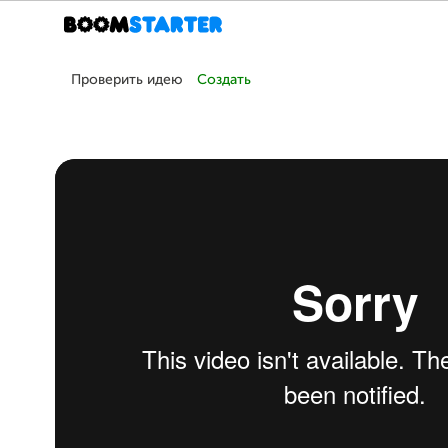
Проверить идею
Создать