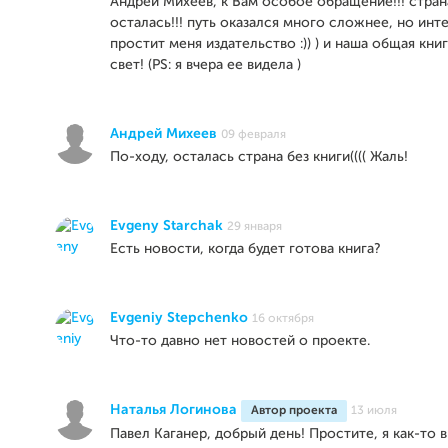
Андрей Михеев, к Вам особое обращение!!! стран
осталась!!! путь оказался много сложнее, но инт
простит меня издательство :)) ) и наша общая кни
свет! (PS: я вчера ее видела )
Андрей Михеев
09 февраля
По-ходу, осталась страна без книги(((( Жаль!
Evgeny Starchak
29 января
Есть новости, когда будет готова книга?
Evgeniy Stepchenko
16 октября
Что-то давно нет новостей о проекте.
Наталья Логинова
Автор проекта
13 июля
Павел Каганер, добрый день! Простите, я как-то 