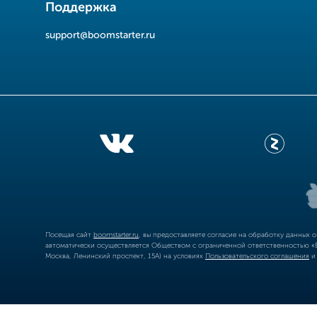
Поддержка
support@boomstarter.ru
Посещая сайт
boomstarter.ru
, вы предоставляете согласие на обработку данных 
автоматически осуществляется Обществом с ограниченной ответственностью «Б
Москва, Ленинский проспект, 15А) на условиях
Пользовательского соглашения