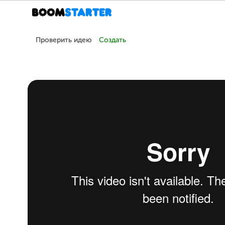
Проверить идею
Создать