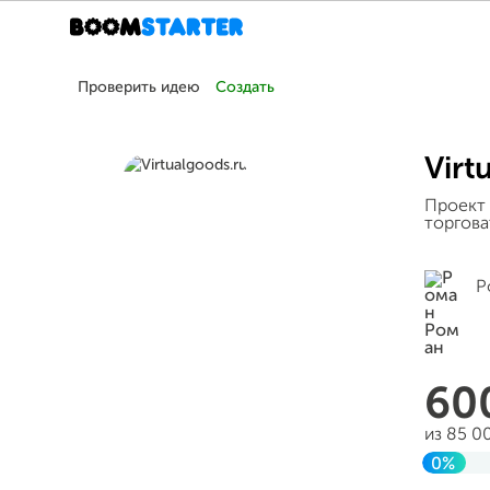
Проверить идею
Создать
Virt
Проект
торгова
Р
60
из 85 0
0%
Завер