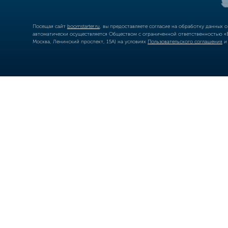
Посещая сайт
boomstarter.ru
, вы предоставляете согласие на обработку данных 
автоматически осуществляется Обществом с ограниченной ответственностью «Б
Москва, Ленинский проспект, 15А) на условиях
Пользовательского соглашения