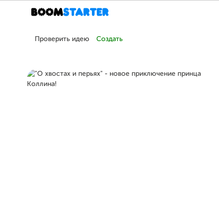
Проверить идею
Создать