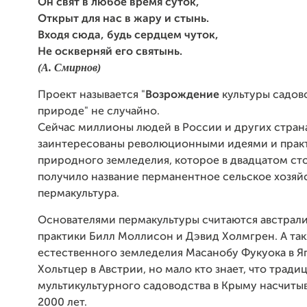
Он свят в любое время суток,
Открыт для нас в жару и стынь.
Входя сюда, будь сердцем чуток,
Не оскверняй его святынь.
(А. Смирнов)
Проект называется "
Возрождение
культуры садов
природе" не случайно.
Сейчас миллионы людей в России и других стран
заинтересованы революционными идеями и прак
природного земледелия, которое в двадцатом ст
получило название перманентное сельское хозяй
пермакультура.
Основателями пермакультуры считаются австрали
практики Билл Моллисон и Дэвид Холмгрен. А та
естественного земледелия Масанобу Фукуока в Я
Хольтцер в Австрии
, но мало кто знает, что тради
мультикультурного садоводства в Крыму насчиты
2000 лет.