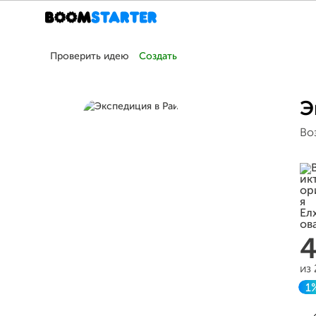
Проверить идею
Создать
Э
Во
из
1