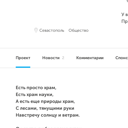
У 
Пр
Севастополь
Общество
Проект
Новости
2
Комментарии
Спон
Есть просто храм,
Есть храм науки,
А есть еще природы храм,
С лесами, тянущими руки
Навстречу солнцу и ветрам.