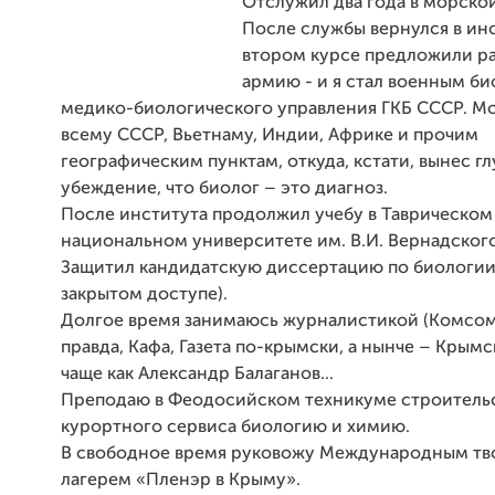
Отслужил два года в морской
После службы вернулся в инс
втором курсе предложили ра
армию - и я стал военным б
медико-биологического управления ГКБ СССР. Мо
всему СССР, Вьетнаму, Индии, Африке и прочим
географическим пунктам, откуда, кстати, вынес г
убеждение, что биолог – это диагноз.
После института продолжил учебу в Таврическом
национальном университете им. В.И. Вернадского
Защитил кандидатскую диссертацию по биологии 
закрытом доступе).
Долгое время занимаюсь журналистикой (Комсо
правда, Кафа, Газета по-крымски, а нынче – Крымс
чаще как Александр Балаганов...
Преподаю в Феодосийском техникуме строительс
курортного сервиса биологию и химию.
В свободное время руковожу Международным тв
лагерем «Пленэр в Крыму».