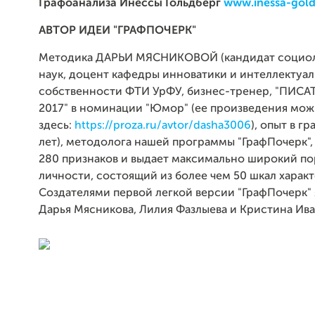
Графоанализа Инессы Гольдберг
www.inessa-gold
АВТОР ИДЕИ "ГРАФПОЧЕРК"
Методика ДАРЬИ МЯСНИКОВОЙ (кандидат социол
наук, доцент кафедры инноватики и интеллектуа
собственности ФТИ УрФУ, бизнес-тренер, "ПИСА
2017" в номинации "Юмор" (ее произведения мож
здесь:
https://proza.ru/avtor/dasha3006
), опыт в г
лет), методолога нашей программы "ГрафПочерк",
280 признаков и выдает максимально широкий по
личности, состоящий из более чем 50 шкал характ
Создателями первой легкой версии "ГрафПочерк"
Дарья Мясникова, Лилия Фазлыева и Кристина Ива