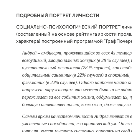
ПОДРОБНЫЙ ПОРТРЕТ ЛИЧНОСТИ
СОЦИАЛЬНО-ПСИХОЛОГИЧЕСКИЙ ПОРТРЕТ личн
(составленный на основе рейтинга яркости прояв
характера) построенный программой "ГрафПочерк
Андрей – амбиверт, проявляющийся во всех 4х темпе
возбудимый, эмоциональных холерик (в 28 % случаев), 
чувствительный меланхолик (28 % случаев), как стаб
общительный сангвиник (в 22% случаев) и спокойный,
флегматик (в 22% случаев). Однако наиболее часто о
напряжен, окружающим это может быть и не видно.
переживает за все события жизни, обдумывает их, 
большую ответственность, возможно, даже вину за 
Самым ярким качеством личности Андрея являются е
умственные способности, его критический ум. Он скор
интуит, умеет мыслить системно, опираясь на свой