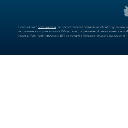
Посещая сайт
boomstarter.ru
, вы предоставляете согласие на обработку данных 
автоматически осуществляется Обществом с ограниченной ответственностью «Б
Москва, Ленинский проспект, 15А) на условиях
Пользовательского соглашения