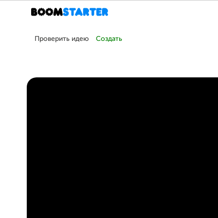
Проверить идею
Создать