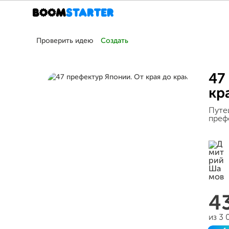
Проверить идею
Создать
47
кр
Путеш
преф
4
из 3