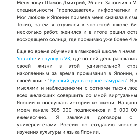
Меня зовут Шамов Дмитрий, 26 лет. Закончил в 
специальности "преподаватель информатики и
Моя любовь к Японии привела меня сначала в яз
Токио, затем я отучился в японской школе би
несколько работ, женился и в итоге решил ост
восходящего солнца, где проживаю уже более 4 л
Еще во время обучения в языковой школе я начал
Youtube
и
группу в VK
, где по сей день рассказы
своей жизни в этой удивительной стра
накопленным за время проживания в Японии, 
своей книге "
Русский дух в стране самураев
". Я
мыслями и наблюдениями с сотнями тысяч люд
всех желающих совершить со мной виртуальны
Японии и послушать истории из жизни. На дан
моем канале 385 000 подписчиков и 6 000 0
ежемесячно. Я заключил договоры с 
университетами России по созданию японски
изучения культуры и языка Японии.