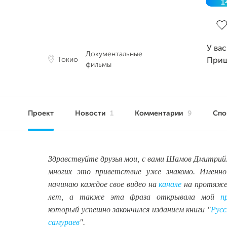
1
Зав
У ва
Документальные
Токио
Приш
фильмы
Проект
Новости
1
Комментарии
9
Сп
Здравствуйте друзья мои, с вами Шамов Дмитрий.
многих это приветствие уже знакомо. Именно
начинаю каждое свое видео на
канале
на протяже
лет, а также эта фраза открывала мой
п
который успешно закончился изданием книги "
Руcc
самураев
".