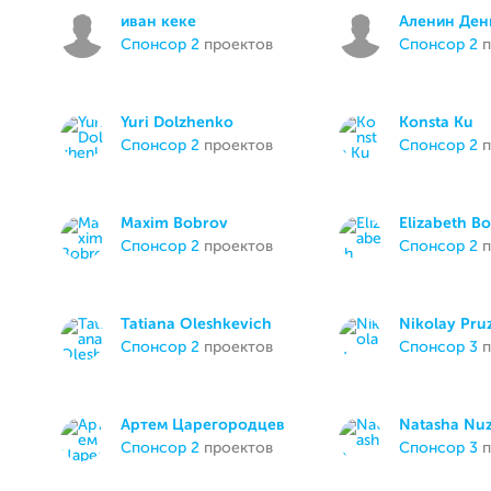
иван кеке
Аленин Ден
спонсор 2
проектов
спонсор 2
п
Yuri Dolzhenko
Konsta Ku
спонсор 2
проектов
спонсор 2
п
Maxim Bobrov
Elizabeth B
спонсор 2
проектов
спонсор 2
п
Tatiana Oleshkevich
Nikolay Pru
спонсор 2
проектов
спонсор 3
п
Артем Царегородцев
Natasha Nu
спонсор 2
проектов
спонсор 3
п