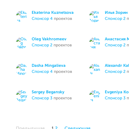
Ekaterina Kuznetsova
Илья Зорин
спонсор 4
проектов
спонсор 2
п
Oleg Vakhromeev
Анастасия 
спонсор 2
проектов
спонсор 2
п
Dasha Mingalieva
Alexandr Kal
спонсор 4
проектов
спонсор 2
п
Sergey Begansky
Evgeniya K
спонсор 3
проектов
спонсор 3
п
Предыдущая
1
2
Следующая