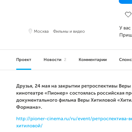
Зав
У вас
Москва
Фильмы и видео
Приш
Проект
Новости
2
Комментарии
Спон
Друзья, 24 мая на закрытии ретроспективы Веры
кинотеатре «Пионер» состоялась российская п
документального фильма Веры Хитиловой «Хити
Формана».
http://pioner-cinema.ru/ru/event/ретроспектива-
хитиловой/