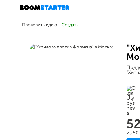
Проверить идею
Создать
"Х
Мо
Подд
"Хити
5
из 50