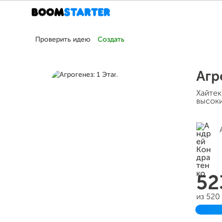
Проверить идею
Создать
Агр
Хайтек
высоки
52
из 520
Заве