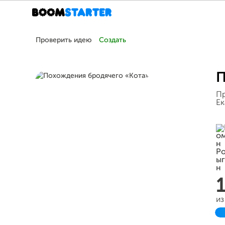
Проверить идею
Создать
П
Пр
Ек
из