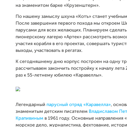
на знаменитом барке «Крузенштерн».
По нашему замыслу шхуна «Котъ» станет учебным
После завершения первого похода мы откроем Ш
парусами для всех желающих. Планируем сделат
пионерскому лагерю «Артек» рассмотреть возмо
участия корабля в его проектах, совершать турис
выходы, участвовать в регатах.
К сегодняшнему дню корпус построен на одну тр
рассчитываем закончить постройку к началу лета 2
раз к 55-летнему юбилею «Каравеллы».
Легендарный
парусный отряд «Каравелла»
, осно
знаменитым детским писателем
Владиславом Пе
Крапивиным
в 1961 году. Основные направления 
морское дело, журналистика, фехтование, истори