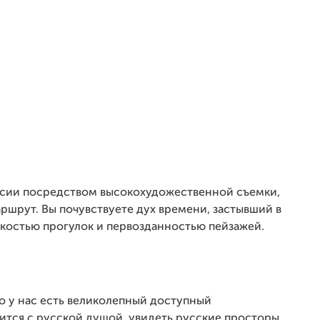
ссии посредством высокохудожественной съемки,
ршрут. Вы почувствуете дух времени, застывший в
гкостью прогулок и первозданностью пейзажей.
о у нас есть великолепный доступный
тся с русской душой, увидеть русские просторы,