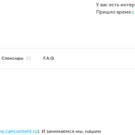
У вас есть инте
Пришло время
с
Спонсоры
33
F.A.Q
ww.cancontent.ru
). И занимаемся мы, нашим