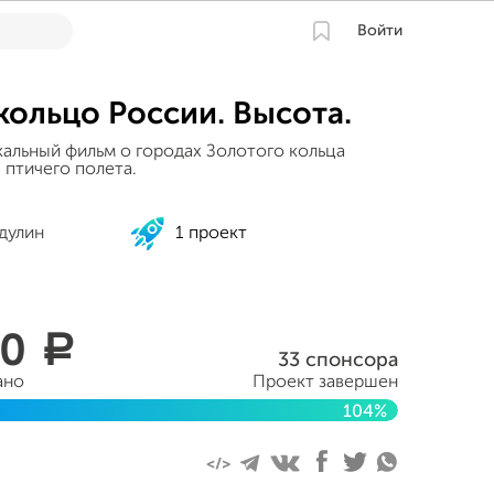
Войти
кольцо России. Высота.
альный фильм о городах Золотого кольца
 птичего полета.
дулин
1 проект
50
a
33 спонсора
ано
Проект завершен
104%
нтября 2015