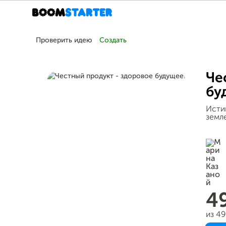
Проверить идею
Создать
Че
бу
Исти
земле
4
из 4