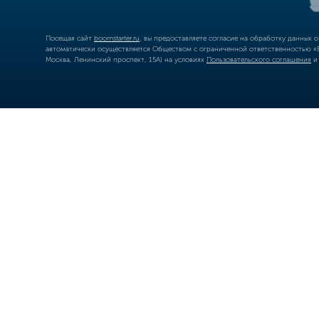
Посещая сайт
boomstarter.ru
, вы предоставляете согласие на обработку данных 
автоматически осуществляется Обществом с ограниченной ответственностью «Б
Москва, Ленинский проспект, 15А) на условиях
Пользовательского соглашения