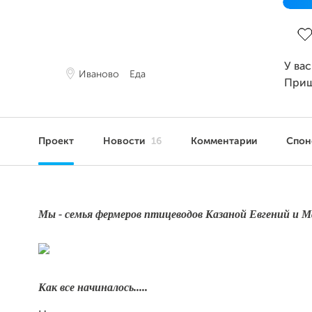
Зав
У ва
Иваново
Еда
Приш
Проект
Новости
16
Комментарии
Спо
Мы - семья фермеров птицеводов Казаной Евгений и М
Как все начиналось.....