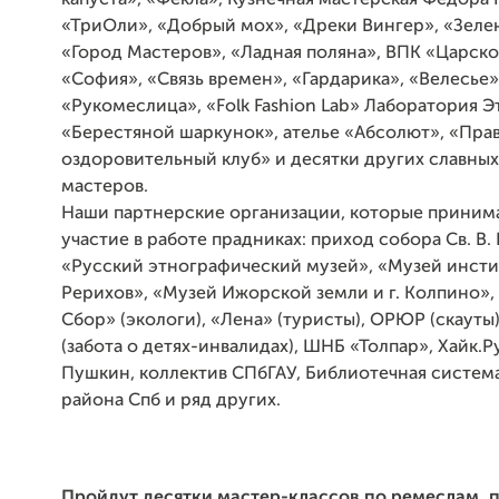
капуста», «Фекла», Кузнечная мастерская Федора
«ТриОли», «Добрый мох», «Дреки Вингер», «Зеле
«Город Мастеров», «Ладная поляна», ВПК «Царско
«София», «Связь времен», «Гардарика», «Велесье»,
«Рукомеслица», «Folk Fashion Lab» Лаборатория Э
«Берестяной шаркунок», ателье «Абсолют», «Пра
оздоровительный клуб» и десятки других славных
мастеров.
Наши партнерские организации, которые приним
участие в работе прадниках: приход собора Св. В.
«Русский этнографический музей», «Музей инсти
Рерихов», «Музей Ижорской земли и г. Колпино»
Сбор» (экологи), «Лена» (туристы), ОРЮР (скаут
(забота о детях-инвалидах), ШНБ «Толпар», Хайк.Ру
Пушкин, коллектив СПбГАУ, Библиотечная систе
района Спб и ряд других.
Пройдут десятки мастер-классов по ремеслам, 