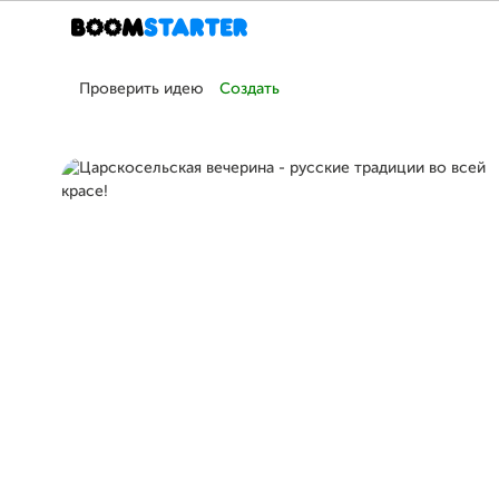
Проверить идею
Создать