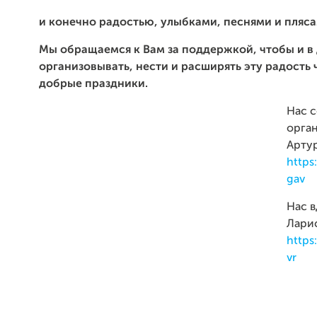
и конечно радостью, улыбками, песнями и пляса
Мы обращаемся к Вам за поддержкой, чтобы и в
организовывать, нести и расширять эту радость 
добрые праздники.
Нас с
орга
Арту
https
gav
Нас 
Лари
https
vr