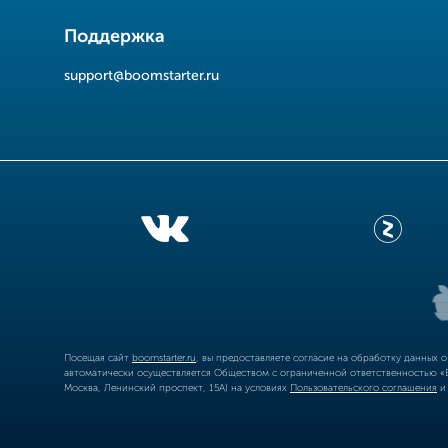
Поддержка
support@boomstarter.ru
Посещая сайт
boomstarter.ru
, вы предоставляете согласие на обработку данных 
автоматически осуществляется Обществом с ограниченной ответственностью «Б
Москва, Ленинский проспект, 15А) на условиях
Пользовательского соглашения