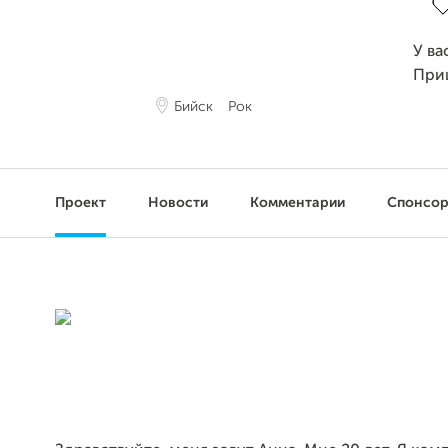
У ва
При
Бийск
Рок
Проект
Новости
Комментарии
Спонсо