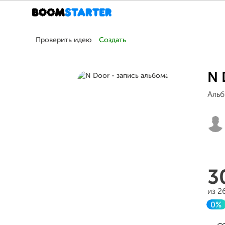
Проверить идею
Создать
N 
Альб
3
из 2
0%
За