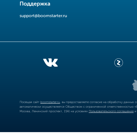
Поддержка
support@boomstarter.ru
Посещая сайт
boomstarter.ru
, вы предоставляете согласие на обработку данных 
автоматически осуществляется Обществом с ограниченной ответственностью «Б
Москва, Ленинский проспект, 15А) на условиях
Пользовательского соглашения