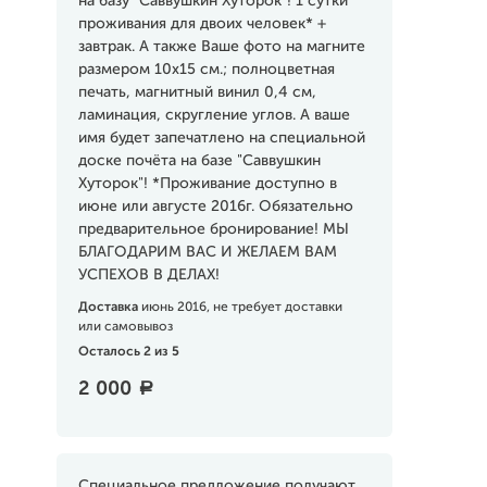
на базу "Саввушкин Хуторок"! 1 сутки
проживания для двоих человек* +
завтрак. А также Ваше фото на магните
размером 10х15 см.; полноцветная
печать, магнитный винил 0,4 см,
ламинация, скругление углов. А ваше
имя будет запечатлено на специальной
доске почёта на базе "Саввушкин
Хуторок"! *Проживание доступно в
июне или августе 2016г. Обязательно
предварительное бронирование! МЫ
БЛАГОДАРИМ ВАС И ЖЕЛАЕМ ВАМ
УСПЕХОВ В ДЕЛАХ!
Доставка
июнь 2016, не требует доставки
или самовывоз
Осталось 2 из 5
2 000
a
Специальное предложение получают