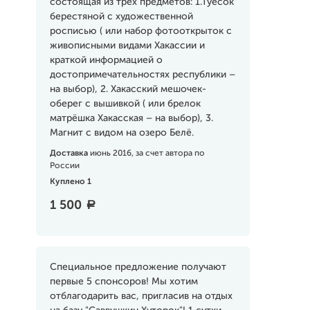
состоящая из трёх предметов: 1.Туесок
берестяной с художественной
росписью ( или набор фотооткрыток с
живописными видами Хакассии и
краткой информацией о
достопримечательностях республики –
на выбор), 2. Хакасский мешочек-
оберег с вышивкой ( или брелок
матрёшка Хакасская – на выбор), 3.
Магнит с видом на озеро Белё.
Доставка
июнь 2016, за счет автора по
России
Куплено 1
1 500
a
Специальное предложение получают
первые 5 спонсоров! Мы хотим
отблагодарить вас, пригласив на отдых