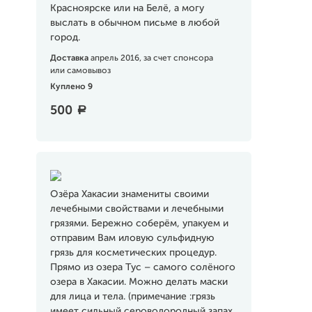
Красноярске или на Белё, а могу
выслать в обычном письме в любой
город.
Доставка
апрель 2016, за счет спонсора
или самовывоз
Куплено 9
500
a
Озёра Хакасии знамениты своими
лечебными свойствами и лечебными
грязями. Бережно соберём, упакуем и
отправим Вам иловую сульфидную
грязь для косметических процедур.
Прямо из озера Тус – самого солёного
озера в Хакасии. Можно делать маски
для лица и тела. (примечание :грязь
имеет сильный сероводородный запах