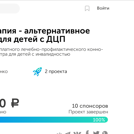
Войти
пия - альтернативное
для детей с ДЦП
платного лечебно-профилактического конно-
тра для детей с инвалидностью
нко
2 проекта
50
a
10 спонсоров
ано
Проект завершен
100%
уста 2016