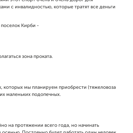
ями этот спорт очень и очень дорог для
ками с инвалидностью, которые тратят все деньги
 поселок Кирби -
лагаться зона проката.
к, которых мы планируем приобрести (тяжеловоза
ших маленьких подопечных.
о на протяжении всего года, но начинать
 осенью. Постоянно будет работать один человек