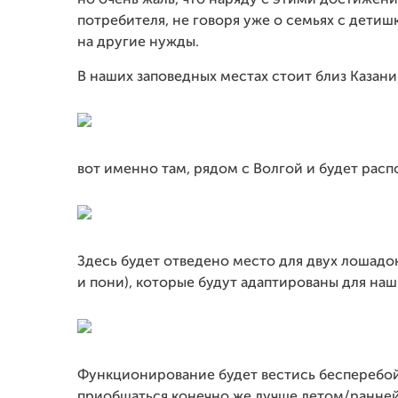
но очень жаль, что наряду с этими достижени
потребителя, не говоря уже о семьях с детиш
на другие нужды.
В наших заповедных местах стоит близ Казани
вот именно там, рядом с Волгой и будет распо
Здесь будет отведено место для двух лошадо
и пони), которые будут адаптированы для на
Функционирование будет вестись бесперебойн
приобщаться конечно же лучше летом/ранней