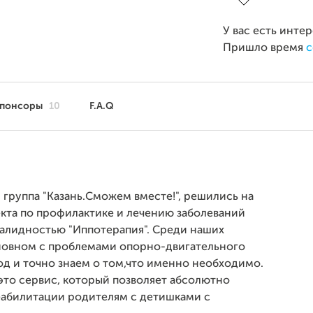
У вас есть инте
Пришло время
с
понсоры
10
F.A.Q
 группа "Казань.Сможем вместе!", решились на
екта по профилактике и лечению заболеваний
валидностью "Иппотерапия". Среди наших
новном с проблемами опорно-двигательного
од и точно знаем о том,что именно необходимо.
 это сервис, который позволяет абсолютно
реабилитации родителям с детишками с