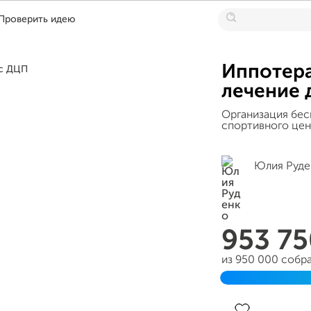
Проверить идею
Иппотера
лечение 
Организация бес
спортивного цен
Юлия Руде
953 7
из 950 000 собр
Завершен 28 авг